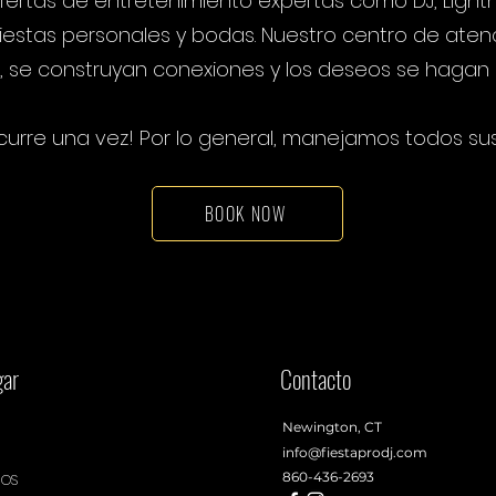
fertas de entretenimiento expertas como DJ, Lightni
estas personales y bodas. Nuestro centro de aten
se construyan conexiones y los deseos se hagan r
rre una vez! Por lo general, manejamos todos sus 
BOOK NOW
ar
Contacto
Newington, CT
info@fiestaprodj.com
860-436-2693
IOS