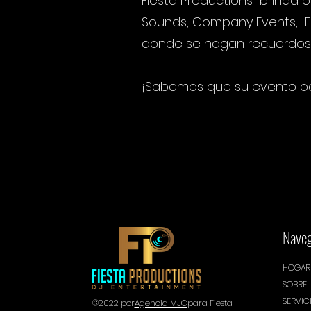
Fiesta Productions brinda o
Sounds, Company Events, Fi
donde se hagan recuerdos, 
¡Sabemos que su evento ocu
Naveg
HOGAR
SOBRE
SERVIC
©2022 por
Agencia MJC
para Fiesta